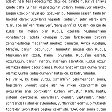
adaleti nasıl tesis edeceğimizi değil de, birlikte huzur ve anlayış
içinde daha iyi nasıl yaşanacağının yollarını konuşuyor olsaydık.
Bugün uzak bir hayal gibi gözüken bu temenni esasen tarihi bir
hakikat olarak yüzyıllarca yaşandı. Kudüs’ün şehir olarak ismi
‘Daru’s Selâm’ yani ‘barış yeri’, ‘barış şehri’ idi. Üç ilahî din için de
kutsal bir mekân olan Kudüs, özellikle Müslümanların
yönetiminde, adeta kaynaşan bütün farklılıkların birbirini
zenginleştirdiği medeniyet merkezi olmuştur. Ayrıca yücelişin,
Miraç’ın, barışın, özgürlüğün, hürmetin simgesi olan Kudüs,
Müslümanların izzeti, harimi, onurudur. Kudüs’ün esareti,
özgürlüğün, barışın, inancın, insanlığın esaretidir. Kudüs özgür
olamazsa dünya özgür olamaz. Kudüs rahat olmazsa dünya rahat
olamaz. Çünkü Kudüs dünyanın kutsalıdır, kalbidir, ruhudur.
Ne var ki, bu barış yurdu, Osmanlı’nın çekilmesinden sonra,
İngilizlerin Siyonist işgale alan ve imkân kazandırmak için
uygulanan sinsi politikaların kurbanı olmuştur. Kanlı, kasıtlı,
sistemli dayatmalar, emrivakiler, oyunlar, yaptırımlar, hileler
sonrasında Filistinliler evlerinden, yurtlarından edilmiş, o mübarek
topraklar Siyonistlere peşkeş çekilmiştir. 1948’den sonra bütün