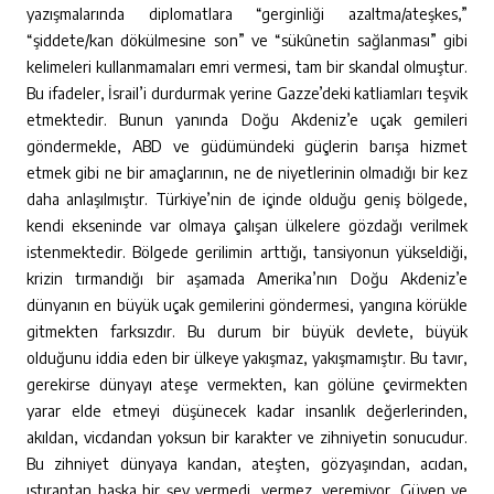
yazışmalarında diplomatlara “gerginliği azaltma/ateşkes,”
“şiddete/kan dökülmesine son” ve “sükûnetin sağlanması” gibi
kelimeleri kullanmamaları emri vermesi, tam bir skandal olmuştur.
Bu ifadeler, İsrail’i durdurmak yerine Gazze’deki katliamları teşvik
etmektedir. Bunun yanında Doğu Akdeniz’e uçak gemileri
göndermekle, ABD ve güdümündeki güçlerin barışa hizmet
etmek gibi ne bir amaçlarının, ne de niyetlerinin olmadığı bir kez
daha anlaşılmıştır. Türkiye’nin de içinde olduğu geniş bölgede,
kendi ekseninde var olmaya çalışan ülkelere gözdağı verilmek
istenmektedir. Bölgede gerilimin arttığı, tansiyonun yükseldiği,
krizin tırmandığı bir aşamada Amerika’nın Doğu Akdeniz’e
dünyanın en büyük uçak gemilerini göndermesi, yangına körükle
gitmekten farksızdır. Bu durum bir büyük devlete, büyük
olduğunu iddia eden bir ülkeye yakışmaz, yakışmamıştır. Bu tavır,
gerekirse dünyayı ateşe vermekten, kan gölüne çevirmekten
yarar elde etmeyi düşünecek kadar insanlık değerlerinden,
akıldan, vicdandan yoksun bir karakter ve zihniyetin sonucudur.
Bu zihniyet dünyaya kandan, ateşten, gözyaşından, acıdan,
ıstıraptan başka bir şey vermedi, vermez, veremiyor. Güven ve