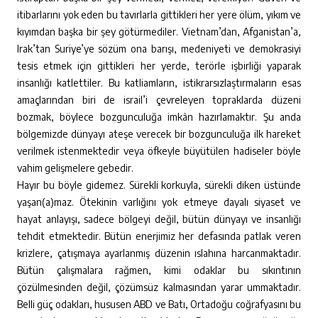
itibarlarını yok eden bu tavırlarla gittikleri her yere ölüm, yıkım ve
kıyımdan başka bir şey götürmediler. Vietnam’dan, Afganistan’a,
Irak’tan Suriye’ye sözüm ona barışı, medeniyeti ve demokrasiyi
tesis etmek için gittikleri her yerde, terörle işbirliği yaparak
insanlığı katlettiler. Bu katliamların, istikrarsızlaştırmaların esas
amaçlarından biri de israil’i çevreleyen topraklarda düzeni
bozmak, böylece bozgunculuğa imkân hazırlamaktır. Şu anda
bölgemizde dünyayı ateşe verecek bir bozgunculuğa ilk hareket
verilmek istenmektedir veya öfkeyle büyütülen hadiseler böyle
vahim gelişmelere gebedir.
Hayır bu böyle gidemez. Sürekli korkuyla, sürekli diken üstünde
yaşan(a)maz. Ötekinin varlığını yok etmeye dayalı siyaset ve
hayat anlayışı, sadece bölgeyi değil, bütün dünyayı ve insanlığı
tehdit etmektedir. Bütün enerjimiz her defasında patlak veren
krizlere, çatışmaya ayarlanmış düzenin ıslahına harcanmaktadır.
Bütün çalışmalara rağmen, kimi odaklar bu sıkıntının
çözülmesinden değil, çözümsüz kalmasından yarar ummaktadır.
Belli güç odakları, hususen ABD ve Batı, Ortadoğu coğrafyasını bu