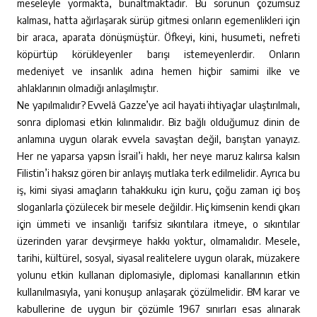
meseleyle yormakta, bunaltmaktadır. Bu sorunun çözümsüz
kalması, hatta ağırlaşarak sürüp gitmesi onların egemenlikleri için
bir araca, aparata dönüşmüştür. Öfkeyi, kini, husumeti, nefreti
köpürtüp körükleyenler barışı istemeyenlerdir. Onların
medeniyet ve insanlık adına hemen hiçbir samimi ilke ve
ahlaklarının olmadığı anlaşılmıştır.
Ne yapılmalıdır? Evvelâ Gazze’ye acil hayati ihtiyaçlar ulaştırılmalı,
sonra diplomasi etkin kılınmalıdır. Biz bağlı olduğumuz dinin de
anlamına uygun olarak evvela savaştan değil, barıştan yanayız.
Her ne yaparsa yapsın İsrail’i haklı, her neye maruz kalırsa kalsın
Filistin’i haksız gören bir anlayış mutlaka terk edilmelidir. Ayrıca bu
iş, kimi siyasi amaçların tahakkuku için kuru, çoğu zaman içi boş
sloganlarla çözülecek bir mesele değildir. Hiç kimsenin kendi çıkarı
için ümmeti ve insanlığı tarifsiz sıkıntılara itmeye, o sıkıntılar
üzerinden yarar devşirmeye hakkı yoktur, olmamalıdır. Mesele,
tarihi, kültürel, sosyal, siyasal realitelere uygun olarak, müzakere
yolunu etkin kullanan diplomasiyle, diplomasi kanallarının etkin
kullanılmasıyla, yani konuşup anlaşarak çözülmelidir. BM karar ve
kabullerine de uygun bir çözümle 1967 sınırları esas alınarak