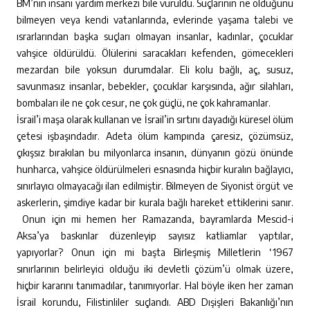
BM’nin insani yardım merkezi bile vuruldu. Suçlarının ne olduğunu
bilmeyen veya kendi vatanlarında, evlerinde yaşama talebi ve
ısrarlarından başka suçları olmayan insanlar, kadınlar, çocuklar
vahşice öldürüldü. Ölülerini saracakları kefenden, gömecekleri
mezardan bile yoksun durumdalar. Eli kolu bağlı, aç, susuz,
savunmasız insanlar, bebekler, çocuklar karşısında, ağır silahları,
bombaları ile ne çok cesur, ne çok güçlü, ne çok kahramanlar.
İsrail’i maşa olarak kullanan ve İsrail’in sırtını dayadığı küresel ölüm
çetesi işbaşındadır. Adeta ölüm kampında çaresiz, çözümsüz,
çıkışsız bırakılan bu milyonlarca insanın, dünyanın gözü önünde
hunharca, vahşice öldürülmeleri esnasında hiçbir kuralın bağlayıcı,
sınırlayıcı olmayacağı ilan edilmiştir. Bilmeyen de Siyonist örgüt ve
askerlerin, şimdiye kadar bir kurala bağlı hareket ettiklerini sanır.
Onun için mi hemen her Ramazanda, bayramlarda Mescid-i
Aksa’ya baskınlar düzenleyip sayısız katliamlar yaptılar,
yapıyorlar? Onun için mi başta Birleşmiş Milletlerin ‘1967
sınırlarının belirleyici olduğu iki devletli çözüm’ü olmak üzere,
hiçbir kararını tanımadılar, tanımıyorlar. Hal böyle iken her zaman
İsrail korundu, Filistinliler suçlandı. ABD Dışişleri Bakanlığı’nın