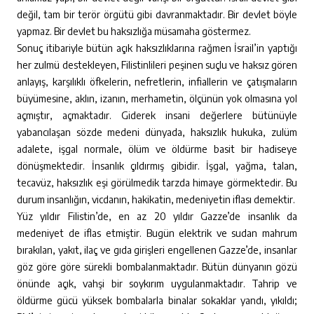
değil, tam bir terör örgütü gibi davranmaktadır. Bir devlet böyle
yapmaz. Bir devlet bu haksızlığa müsamaha göstermez.
Sonuç itibariyle bütün açık haksızlıklarına rağmen İsrail’in yaptığı
her zulmü destekleyen, Filistinlileri peşinen suçlu ve haksız gören
anlayış, karşılıklı öfkelerin, nefretlerin, infiallerin ve çatışmaların
büyümesine, aklın, izanın, merhametin, ölçünün yok olmasına yol
açmıştır, açmaktadır. Giderek insani değerlere bütünüyle
yabancılaşan sözde medeni dünyada, haksızlık hukuka, zulüm
adalete, işgal normale, ölüm ve öldürme basit bir hadiseye
dönüşmektedir. İnsanlık çıldırmış gibidir. İşgal, yağma, talan,
tecavüz, haksızlık eşi görülmedik tarzda himaye görmektedir. Bu
durum insanlığın, vicdanın, hakikatin, medeniyetin iflası demektir.
Yüz yıldır Filistin’de, en az 20 yıldır Gazze’de insanlık da
medeniyet de iflas etmiştir. Bugün elektrik ve sudan mahrum
bırakılan, yakıt, ilaç ve gıda girişleri engellenen Gazze’de, insanlar
göz göre göre sürekli bombalanmaktadır. Bütün dünyanın gözü
önünde açık, vahşi bir soykırım uygulanmaktadır. Tahrip ve
öldürme gücü yüksek bombalarla binalar sokaklar yandı, yıkıldı;