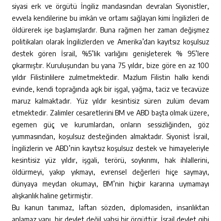
siyasi erk ve örgütü İngiliz mandasından devralan Siyonistler,
evvela kendilerine bu imkân ve ortamı sağlayan kimi İngilizleri de
öldürerek işe başlamışlardır. Buna rağmen her zaman değişmez
politikaları olarak İngilizlerden ve Amerika’dan kayıtsız koşulsuz
destek gören İsrail, %5’lik varlığını genişleterek % 95’lere
çıkarmıştır. Kuruluşundan bu yana 75 yıldır, bize göre en az 100
yıldır Filistinlilere zulmetmektedir. Mazlum Filistin halkı kendi
evinde, kendi toprağında açık bir işgal, yağma, taciz ve tecavüze
maruz kalmaktadır. Yüz yıldır kesintisiz süren zulüm devam
etmektedir. Zalimler cesaretlerini BM ve ABD başta olmak üzere,
egemen güç ve kurumlardan, onların sessizliğinden, göz
yummasından, koşulsuz desteğinden almaktadır. Siyonist İsrail,
İngilizlerin ve ABD’nin kayıtsız koşulsuz destek ve himayeleriyle
kesintisiz yüz yıldır, işgali, terörü, soykırımı, hak ihlallerini,
öldürmeyi, yakıp yıkmayı, evrensel değerleri hiçe saymayı,
dünyaya meydan okumayı, BM’nin hiçbir kararına uymamayı
alışkanlık haline getirmiştir.
Bu kanun tanımaz, laftan sözden, diplomasiden, insanlıktan
anlamaz yapı, bir devlet değil vahşi bir örgüttür. İsrail devlet gibi