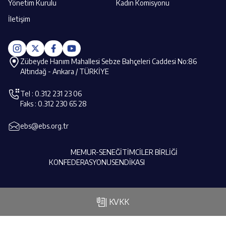
Yönetim Kurulu
Kadın Komisyonu
İletişim
Zübeyde Hanım Mahallesi Sebze Bahçeleri Caddesi No:86
Altındağ - Ankara / TÜRKİYE
Tel : 0.312 231 23 06
Faks : 0.312 230 65 28
ebs@ebs.org.tr
MEMUR-SEN
EĞİTİMCİLER BİRLİĞİ
KONFEDERASYONU
SENDİKASI
| KVKK